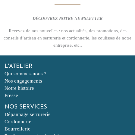
DÉCOUVREZ NOTRE NEWSLETTER
Recevez de nos nouvelles : nos actualités, des promotions, des
conseils d’artisan en serrurerie et cordonnerie, les coulisses de notre
entreprise, etc..
L'ATELIER
Qui sommes-nous ?
Nos engagements
Notre histoire
Presse
NOS SERVICES
Dépannage serrurerie
Cordonnerie
Bourrellerie