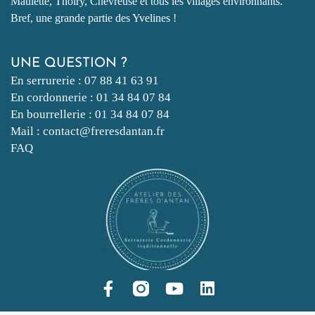
Maulette, Thoiry, Chevreuse et tous les villages environnants.
Bref, une grande partie des Yvelines !
UNE QUESTION ?
En serrurerie : 07 88 41 63 91
En cordonnerie : 01 34 84 07 84
En bourrellerie : 01 34 84 07 84
Mail : contact@freresdantan.fr
FAQ
F
Y
L
a
o
i